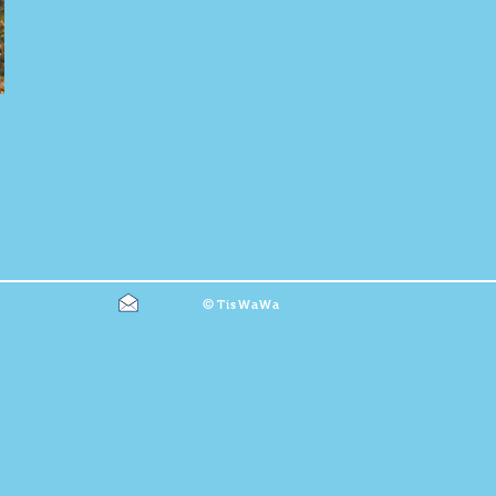
©
TisWaWa