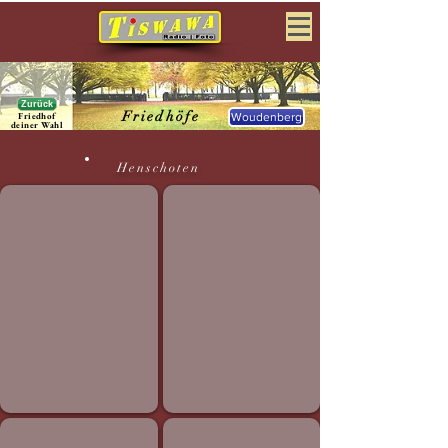
Zurück
Friedhöfe
Friedhof
Woudenberg
deiner Wahl
Henschoten
Woudenberg
Woudenberg
Woudenberg_2016_0287
Woudenberg_2016_0286
Woudenberg
Woudenberg